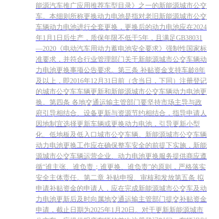
能源汽车推广应用推荐车型目录》之一的新能源城市公交
车。本细则所称更换动力电池是指对老旧新能源城市公交
车辆动力电池进行全套更换，更换后的动力电池应在2024
年1月1日后生产，质保年限不低于5年，且满足GB38031
—2020《电动汽车用动力蓄电池安全要求》强制性国家标
准要求，并符合行业管理部门关于新能源城市公交车辆动
力电池更换事项公告要求。第三条 补贴资金支持车龄8年
及以上，即2016年12月31日前（含当日，下同）注册登记
的城市公交车车辆更新和新能源城市公交车辆动力电池更
换。第四条 各地交通运输主管部门要坚持市场主导与政
府引导相结合、设备更新与资源节约相结合，指导申请人
因地制宜选择更新车辆或更换动力电池，引导更新小型
化、低地板及低入口城市公交车辆。新能源城市公交车辆
动力电池更换工作应在确保整车安全的前提下实施，新能
源城市公交车辆运营企业、动力电池更换服务提供商应遵
循“谁主张、谁负责；谁更换、谁负责”的原则，严格落实
安全主体责任。第二章 补贴申报、审核和发放第五条 拟
申请补贴资金的申请人，应在完成新能源城市公交车及动
力电池更新后及时向属地交通运输主管部门提交补贴资金
申请，截止日期为2025年1月20日。对于更新新能源城市