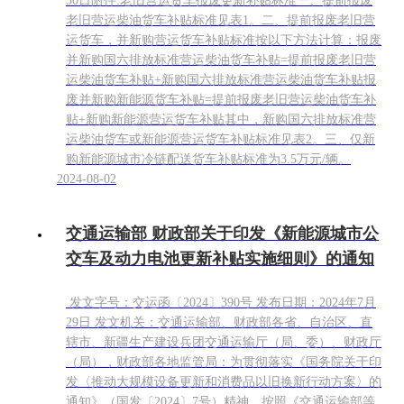
30日附件:老旧营运货车报废更新补贴标准一、提前报废
老旧营运柴油货车补贴标准见表1。二、提前报废老旧营
运货车，并新购营运货车补贴标准按以下方法计算：报废
并新购国六排放标准营运柴油货车补贴=提前报废老旧营
运柴油货车补贴+新购国六排放标准营运柴油货车补贴报
废并新购新能源货车补贴=提前报废老旧营运柴油货车补
贴+新购新能源营运货车补贴其中，新购国六排放标准营
运柴油货车或新能源营运货车补贴标准见表2。三、仅新
购新能源城市冷链配送货车补贴标准为3.5万元/辆。
2024-08-02
交通运输部 财政部关于印发《新能源城市公
交车及动力电池更新补贴实施细则》的通知
发文字号：交运函〔2024〕390号 发布日期：2024年7月
29日 发文机关：交通运输部、财政部各省、自治区、直
辖市、新疆生产建设兵团交通运输厅（局、委）、财政厅
（局），财政部各地监管局：为贯彻落实《国务院关于印
发〈推动大规模设备更新和消费品以旧换新行动方案〉的
通知》（国发〔2024〕7号）精神，按照《交通运输部等