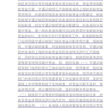
地区老旧营运货车报废更新年度目标任务、资金需求和配
套资金方案，交通运输部汇总审核各省份上报的补贴资金
需求情况，向财政部报送各省份补贴资金分配建议。财政
部根据交通运输部审核确定的各省份年度目标任务和既定
补贴标准，结合交通运输部资金分配建议，向各省份分批
拨付资金。第一批向各省份拨付2024年所需中央财政补贴
资金的60%，支持地方先行开展相关工作。各省级财政部
门会同同级交通运输部门细化资金分配使用方案，报财政
部、交通运输部备案，抄送财政部有关监管局。交通运输
部对各省份上报的补贴资金实际发放情况进行汇总审核
后，适时提出后续补贴资金拨付建议，财政部统筹考虑年
度预算安排情况拨付资金。四、组织实施（一）交通运输
部等部门按照职责分工细化操作流程、管理要求，组织各
地落实好老旧营运货车报废更新补贴政策，指导地方相关
部门对老旧营运货车报废更新工作实施监督管理，及时开
展线上监控预警和线下实地核查，对资金分配不及时、资
金使用迟缓、挤占挪用等问题，及时提醒并督促整改。
（二）财政部下达预算时明确相关省份绩效目标任务，对
有关资金使用情况进行动态监控，组织开展绩效评价并加
强结果应用。（三）各省级人民政府要落实老旧营运货车