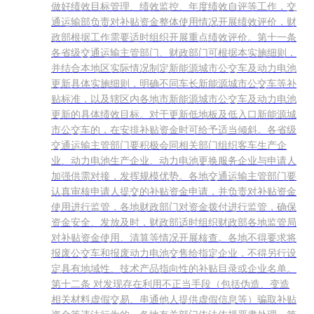
做好绩效目标管理、绩效监控、年度绩效自评等工作，交
通运输部负责对补贴资金整体使用情况开展绩效评价，财
政部根据工作需要适时组织开展重点绩效评价。第十一条
各省级交通运输主管部门、财政部门可根据本实施细则，
并结合本地区实际情况制定新能源城市公交车及动力电池
更新具体实施细则，明确不同车长新能源城市公交车等补
贴标准，以及辖区内各地市新能源城市公交车及动力电池
更新的具体绩效目标。对于更新低地板及低入口新能源城
市公交车的，在安排补贴资金时可给予适当倾斜。各省级
交通运输主管部门要积极会同相关部门组织客车生产企
业、动力电池生产企业、动力电池更换服务企业与申请人
加强供需对接，发挥规模优势。各地交通运输主管部门要
认真审核申请人提交的补贴资金申请，并负责对补贴资金
使用进行监管，各地财政部门对资金拨付进行监管，确保
资金安全、发放及时，财政部适时组织财政部各地监管局
对补贴资金使用、清算等情况开展核查。各地不得要求将
报废公交车和报废动力电池交售给指定企业，不得另行设
定具有地域性、技术产品指向性的补贴目录或企业名单。
第十二条 对发现存在利用不正当手段（包括伪造、变造
相关材料虚假交易、串通他人提供虚假信息等）骗取补贴