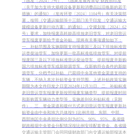
（国发〔2024〕7号）、《国家发展改革委 财政部印发
〈关于加力支持大规模设备更新和消费品以旧换新的若干
措施〉的通知》（发改环资〔2024〕1104号）有关决策部
署，按照《交通运输部等十三部门关于印发〈交通运输大
规模设备更新行动方案〉的通知》（交规划发〔2024〕62
号）要求，加快报废高耗能高排放老旧货车，对老旧营运
货车报废更新给予资金补贴。现将有关事项通知如下：
一、补贴范围及实施期限支持报废国三及以下排放标准营
运类柴油货车，加快更新一批高标准低排放货车。对提前
报废国三及以下排放标准营运柴油货车、提前报废并新购
国六排放标准货车或新能源货车、仅新购符合条件的新能
源货车，分档予以补贴。已获得中央其他资金渠道支持的
车辆，不纳入本次补贴资金支持范围。上述补贴政策实施
期限为本文件印发之日至2024年12月31日。二、补贴标准
老旧营运货车报废更新按照报废车辆类型、提前报废时间
和新购置车辆动力类型等，实施差别化补贴标准（见附
件）。三、资金渠道和拨付方式老旧营运货车报废更新补
贴资金由中央和地方总体按9:1比例共担。东部、中部、
西部地区中央承担比例分别为85%、90%、95%。各省级
财政根据中央资金分配情况按比例安排配套资金。各省级
交通运输主管部门会同同级财政部门向交通运输部报送本