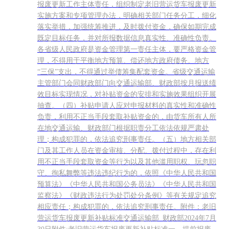
报废更新工作主体责任，组织制定老旧营运货车报废更新
实施方案和专项管理办法，明确相关部门任务分工，细化
落实举措，加强统筹推进，及时拨付资金，确保如期完成
既定目标任务，并对所报数据信息真实性、准确性负责。
各省级人民政府是资金管理第一责任主体，要严格资金管
理，不得用于平衡地方预算、偿还地方政府债务、地方
“三保”支出，不得通过举债筹集配套资金。省级交通运输
主管部门会同财政部门向交通运输部、财政部按月报送绩
效目标实现情况，对补贴资金的安排和实施效果组织开展
抽查。（四）补贴申请人应对申报材料的真实性和准确性
负责，利用不正当手段套取补贴资金的，由货车所有人所
在地交通运输、财政部门根据职责分工依法依规严肃处
理；构成犯罪的，依法追究刑事责任。（五）地方相关部
门及其工作人员在资金审核、分配、拨付过程中，存在利
用不正当手段套取资金等行为以及其他滥用职权、玩忽职
守、徇私舞弊等违法违纪行为的，依照《中华人民共和国
预算法》《中华人民共和国公务员法》《中华人民共和国
监察法》《财政违法行为处罚处分条例》等有关规定追究
相应责任；构成犯罪的，依法追究刑事责任。附件：老旧
营运货车报废更新补贴标准交通运输部 财政部2024年7月