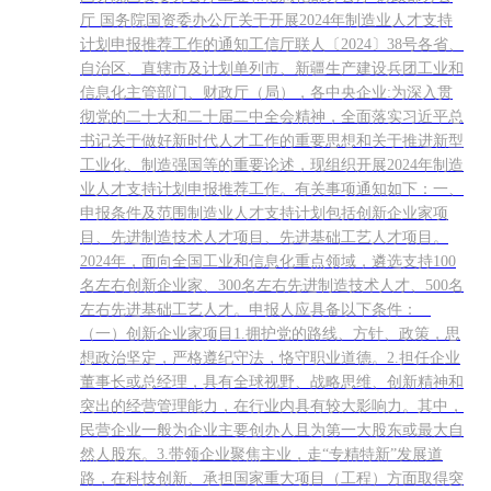
厅 国务院国资委办公厅关于开展2024年制造业人才支持
计划申报推荐工作的通知工信厅联人〔2024〕38号各省、
自治区、直辖市及计划单列市、新疆生产建设兵团工业和
信息化主管部门、财政厅（局），各中央企业:为深入贯
彻党的二十大和二十届二中全会精神，全面落实习近平总
书记关于做好新时代人才工作的重要思想和关于推进新型
工业化、制造强国等的重要论述，现组织开展2024年制造
业人才支持计划申报推荐工作。有关事项通知如下：一、
申报条件及范围制造业人才支持计划包括创新企业家项
目、先进制造技术人才项目、先进基础工艺人才项目。
2024年，面向全国工业和信息化重点领域，遴选支持100
名左右创新企业家、300名左右先进制造技术人才、500名
左右先进基础工艺人才。申报人应具备以下条件：
（一）创新企业家项目1.拥护党的路线、方针、政策，思
想政治坚定，严格遵纪守法，恪守职业道德。2.担任企业
董事长或总经理，具有全球视野、战略思维、创新精神和
突出的经营管理能力，在行业内具有较大影响力。其中，
民营企业一般为企业主要创办人且为第一大股东或最大自
然人股东。3.带领企业聚焦主业，走“专精特新”发展道
路，在科技创新、承担国家重大项目（工程）方面取得突