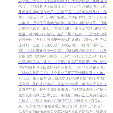
公交车，应提供报废车辆的首次注册登记时间、车辆识别
代号、《报废机动车回收证明》《机动车注销证明》，以
及新购车辆的识别代号、车辆型号、《机动车销售统一发
票》《机动车登记证书》等信息与佐证材料。对于更换动
力电池，应提供更换动力电池车辆的车辆识别代号、旧动
力电池包数量、旧动力电池包编码，更换后的动力电池包
数量、动力电池包编码、生产日期等信息，以及动力电池
更换合同（含动力电池安全合规性要求）和验收证明等佐
证材料。上述《报废机动车回收证明》《机动车注销证
明》《机动车销售统一发票》《机动车登记证书》，以及
更换动力电池验收证明应于2024年7月1日起至2024年12月
31日期间取得。其中，《报废机动车回收证明》应由有资
质的报废机动车回收拆解企业开具，《机动车注销证明》
《机动车登记证书》提交截止日期可视情延长至2025年1
月15日。第六条 申请人属地交通运输主管部门收到申报
信息后，及时进行审核、反馈审核结果。申请人提交的信
息真实完整，符合本细则要求的，予以审核通过；信息不
完整或不清晰无法辨识的，审核部门将补正信息要求告知
申请人，申请人按要求在2025年2月10日前补正有关信
息。第七条 地方各级交通运输主管部门及时汇总符合补
贴条件的新能源城市公交车及动力电池更新信息，确定补