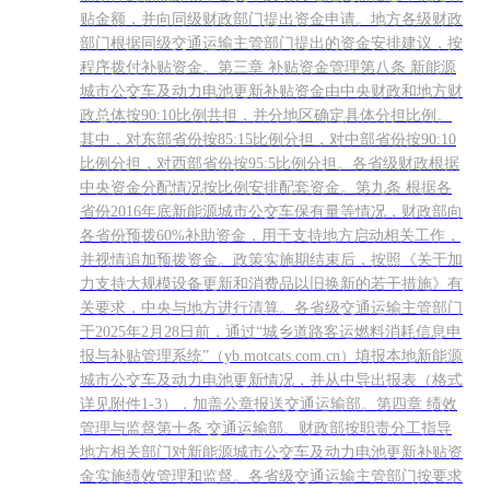
贴金额，并向同级财政部门提出资金申请。地方各级财政
部门根据同级交通运输主管部门提出的资金安排建议，按
程序拨付补贴资金。第三章 补贴资金管理第八条 新能源
城市公交车及动力电池更新补贴资金由中央财政和地方财
政总体按90:10比例共担，并分地区确定具体分担比例。
其中，对东部省份按85:15比例分担，对中部省份按90:10
比例分担，对西部省份按95:5比例分担。各省级财政根据
中央资金分配情况按比例安排配套资金。第九条 根据各
省份2016年底新能源城市公交车保有量等情况，财政部向
各省份预拨60%补助资金，用于支持地方启动相关工作，
并视情追加预拨资金。政策实施期结束后，按照《关于加
力支持大规模设备更新和消费品以旧换新的若干措施》有
关要求，中央与地方进行清算。各省级交通运输主管部门
于2025年2月28日前，通过“城乡道路客运燃料消耗信息申
报与补贴管理系统”（yb.motcats.com.cn）填报本地新能源
城市公交车及动力电池更新情况，并从中导出报表（格式
详见附件1-3），加盖公章报送交通运输部。第四章 绩效
管理与监督第十条 交通运输部、财政部按职责分工指导
地方相关部门对新能源城市公交车及动力电池更新补贴资
金实施绩效管理和监督。各省级交通运输主管部门按要求