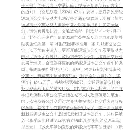
十三部门关于印发〈交通运输大规模设备更新行动方案〉
的通知》（交规划发〔2024〕62号）要求，更好实施新能
源城市公交车及动力电池设备更新补贴政策，现将《新能
源城市公交车及动力电池更新补贴实施细则》印发给你
们，请认真贯彻执行。交通运输部 财政部2024年7月29
日（此件公开发布）新能源城市公交车及动力电池更新补
贴实施细则第一章 补贴范围和标准第一条 对城市公交企
业（以下简称申请人）更新新能源城市公交车及更换动力
电池，给予定额补贴。鼓励结合客流变化、城市公交行业
发展等情况，合理选择更换的新能源城市公交车辆车长类
型。每辆车平均补贴6万元，其中，对更新新能源城市公
交车的，每辆车平均补贴8万元；对更换动力电池的，每
辆车补贴4.2万元。各地根据财政部、交通运输部安排的
补贴资金和下达的绩效目标，制定本地补贴标准。第二条
本细则所称城市公交车是指在城市人民政府确定的范围
内，依法取得公共交通运营资格并提供公共交通客运服务
的车辆，具体由所在地交通运输部门认定。本细则所称更
新新能源城市公交车是指报废老旧城市公交车，并购买纳
入《享受车船税减免优惠的节约能源 使用新能源汽车车
型目录》《减免车辆购置税的新能源汽车车型目录》《新