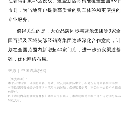
性获得多家
4S
店授权。这些新店将精准覆盖全国
68
个
市县，为当地客户提供高质量的购车体验和更便捷的
专业服务。
值得关注的是，大众品牌同步与蓝池集团等
9
家全
国百强及区域头部经销商集团达成深化合作意向，计
划在全国范围内新增超
40
家门店，进一步夯实渠道基
础，优化网络布局。
来源 | 中国汽车报网
【免责声明】:
本平台对转载、分享的内容、陈述、观点判断保持中立，不对所包含内容的准确性、
可靠性或完善性提供任何明示或暗示的保证，仅供读者参考，本公众平台将不承担任
何责任。
以上声明内容的最终解释权归本公众平台所有，本声明将适用本平台所有时间分享与
转载文章。