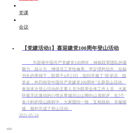
党课
会议
【党建活动1】喜迎建党100周年登山活动
为迎接中国共产党建党100周年，锤炼联盟团队的凝
聚力、战斗力，增强员工党性修养、坚定理想信念，在秘
书长的带领下，联盟于4月23日，组织开展了“听党话，跟
党走，热烈祝贺中国共产党建党100周年”主题登山活动。
参加本次登山活动的主要人员为联盟全体工作人员，大家
怀着无比激动的心情从青城后山山脚向山顶前进，在3个
多小时的登山路程中，大家团结一致，互相鼓励，克服困
难，顺利完成了登山活动。
2021-05-24